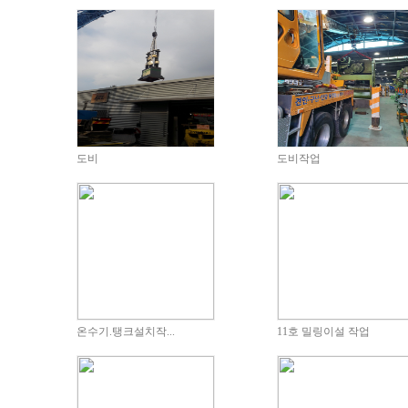
도비
도비작업
온수기.탱크설치작...
11호 밀링이설 작업